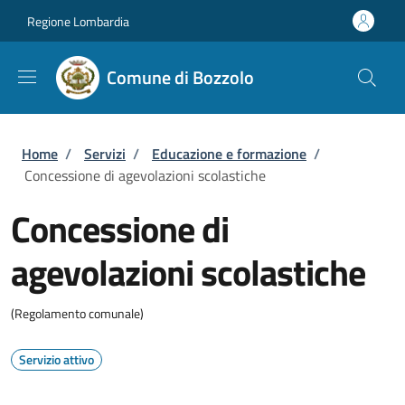
Salta al contenuto principale
Skip to footer content
Regione Lombardia
Comune di Bozzolo
Briciole di pane
Home
/
Servizi
/
Educazione e formazione
/
Concessione di agevolazioni scolastiche
Concessione di
agevolazioni scolastiche
(Regolamento comunale)
Servizio attivo