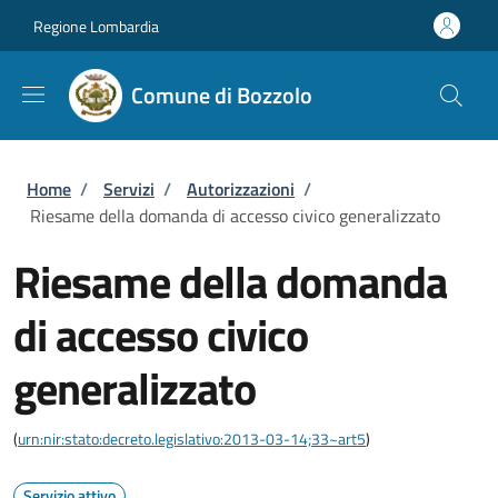
Salta al contenuto principale
Skip to footer content
Regione Lombardia
Comune di Bozzolo
Briciole di pane
Home
/
Servizi
/
Autorizzazioni
/
Riesame della domanda di accesso civico generalizzato
Riesame della domanda
di accesso civico
generalizzato
(
urn:nir:stato:decreto.legislativo:2013-03-14;33~art5
)
Servizio attivo