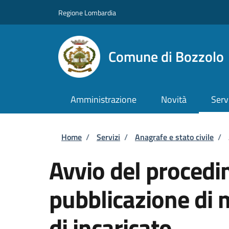
Salta al contenuto principale
Skip to footer content
Regione Lombardia
Comune di Bozzolo
Amministrazione
Novità
Serv
Briciole di pane
Home
/
Servizi
/
Anagrafe e stato civile
/
Avvio del procedi
pubblicazione di 
di incaricato