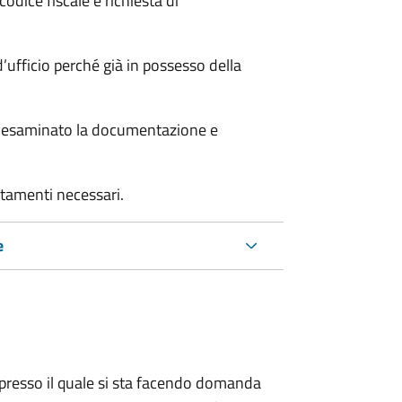
odice fiscale e richiesta di
’ufficio perché già in possesso della
er esaminato la documentazione e
rtamenti necessari.
e
presso il quale si sta facendo domanda