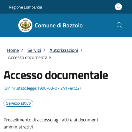
Salta al contenuto principale
Skip to footer content
Regione Lombardia
Comune di Bozzolo
Briciole di pane
Home
/
Servizi
/
Autorizzazioni
/
Accesso documentale
Accesso documentale
(
urn:nir:stato:legge:1990-08-07;241~art22
)
Servizio attivo
Procedimento di accesso agli atti e ai documenti
amministrativi