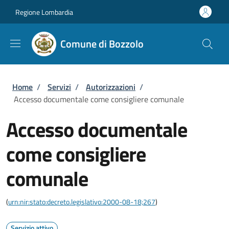
Salta al contenuto principale
Skip to footer content
Regione Lombardia
Comune di Bozzolo
Briciole di pane
Home
/
Servizi
/
Autorizzazioni
/
Accesso documentale come consigliere comunale
Accesso documentale
come consigliere
comunale
(
urn:nir:stato:decreto.legislativo:2000-08-18;267
)
Servizio attivo